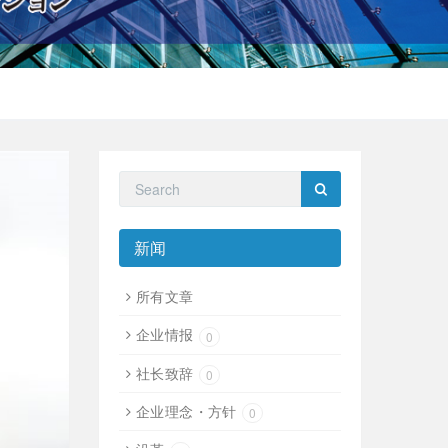
新闻
所有文章
企业情报
0
社长致辞
0
企业理念・方针
0