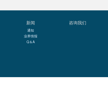
新闻
咨询我们
通知
业界情报
Q＆A
Copyright© 株式会社ヤマグチコーポレーション All right reserved.
〒374-0043 群馬県館林市苗木町2497番地の7
TEL：0276-72-8268
株式会社ヤマグチコーポレーション